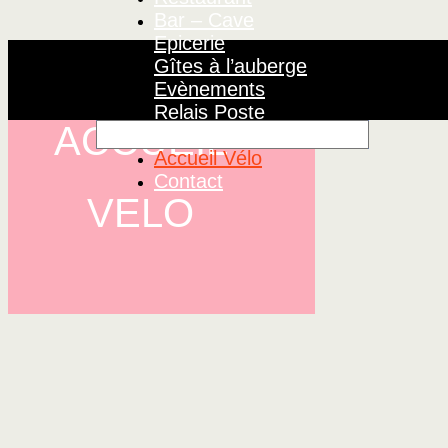
Bar – Cave
Epicerie
Gîtes à l’auberge
Evènements
Relais Poste
ACCUEIL
Le projet
Accueil Vélo
Contact
VELO