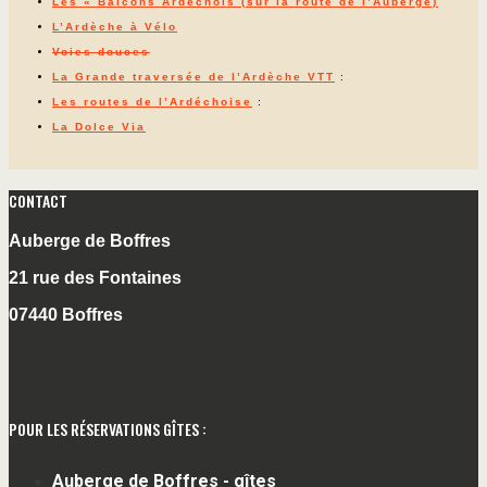
Les « Balcons Ardéchois (sur la route de l’Auberge)
L’Ardèche à Vélo
Voies douces
La Grande traversée de l’Ardèche VTT
:
Les routes de l’Ardéchoise
:
La Dolce Via
CONTACT
Auberge de Boffres
21 rue des Fontaines
07440 Boffres
POUR LES RÉSERVATIONS GÎTES :
Auberge de Boffres - gîtes