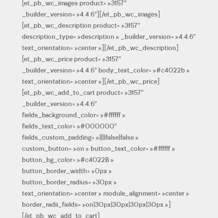
[et_pb_wc_images product= »3157″
_builder_version= »4.4.6″][/et_pb_wc_images]
[et_pb_wc_description product= »3157″
description_type= »description » _builder_version= »4.4.6″
text_orientation= »center »][/et_pb_wc_description]
[et_pb_wc_price product= »3157″
_builder_version= »4.4.6″ body_text_color= »#c4022b »
text_orientation= »center »][/et_pb_wc_price]
[et_pb_wc_add_to_cart product= »3157″
_builder_version= »4.4.6″
fields_background_color= »#ffffff »
fields_text_color= »#000000″
fields_custom_padding= »||||false|false »
custom_button= »on » button_text_color= »#ffffff »
button_bg_color= »#c4022B »
button_border_width= »0px »
button_border_radius= »30px »
text_orientation= »center » module_alignment= »center »
border_radii_fields= »on|30px|30px|30px|30px »]
[/et_pb_wc_add_to_cart]