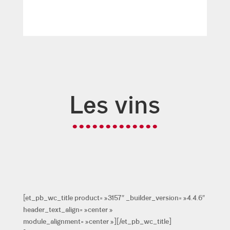
Les vins
•••••••••••••
[et_pb_wc_title product= »3157″ _builder_version= »4.4.6″
header_text_align= »center »
module_alignment= »center »][/et_pb_wc_title]