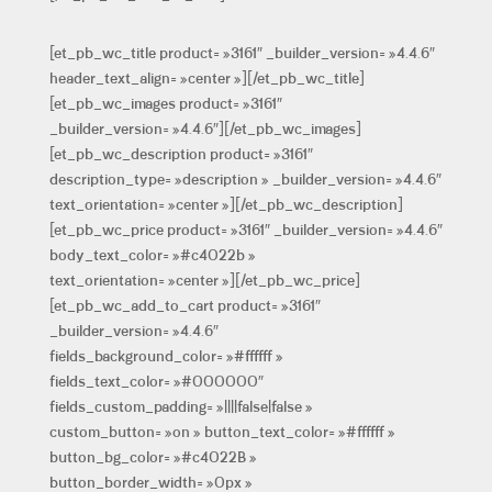
[et_pb_wc_title product= »3161″ _builder_version= »4.4.6″
header_text_align= »center »][/et_pb_wc_title]
[et_pb_wc_images product= »3161″
_builder_version= »4.4.6″][/et_pb_wc_images]
[et_pb_wc_description product= »3161″
description_type= »description » _builder_version= »4.4.6″
text_orientation= »center »][/et_pb_wc_description]
[et_pb_wc_price product= »3161″ _builder_version= »4.4.6″
body_text_color= »#c4022b »
text_orientation= »center »][/et_pb_wc_price]
[et_pb_wc_add_to_cart product= »3161″
_builder_version= »4.4.6″
fields_background_color= »#ffffff »
fields_text_color= »#000000″
fields_custom_padding= »||||false|false »
custom_button= »on » button_text_color= »#ffffff »
button_bg_color= »#c4022B »
button_border_width= »0px »