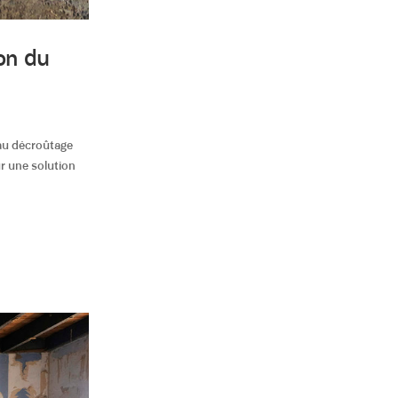
ion du
 au décroûtage
ur une solution