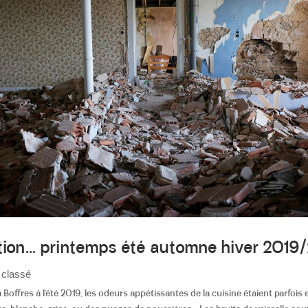
tion… printemps été automne hiver 2019
 classé
Boffres à l’été 2019, les odeurs appétissantes de la cuisine étaient parfoi