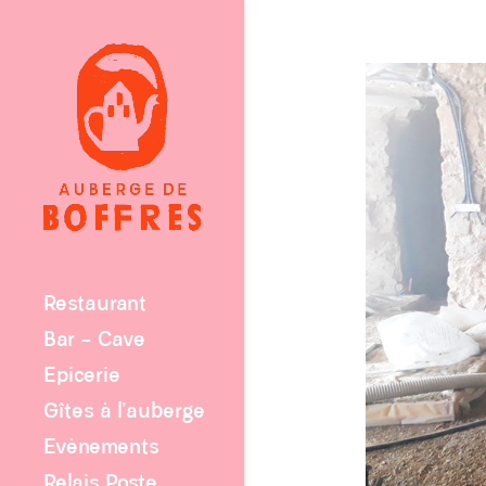
Restaurant
Bar – Cave
Epicerie
Gîtes à l’auberge
Evènements
Relais Poste