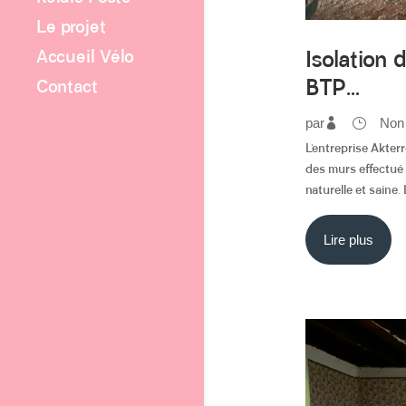
Le projet
Accueil Vélo
Isolation 
BTP…
Contact
par
Non
L’entreprise Akter
des murs effectué 
naturelle et saine. L
Lire plus